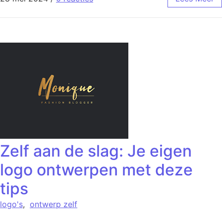
Zelf aan de slag: Je eigen
logo ontwerpen met deze
tips
logo's
,
ontwerp zelf