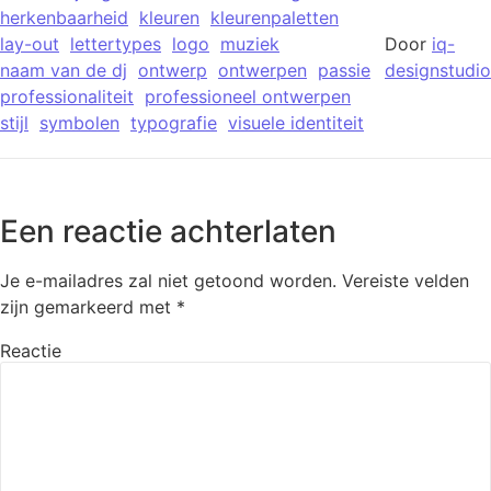
herkenbaarheid
kleuren
kleurenpaletten
lay-out
lettertypes
logo
muziek
Door
iq-
naam van de dj
ontwerp
ontwerpen
passie
designstudio
professionaliteit
professioneel ontwerpen
stijl
symbolen
typografie
visuele identiteit
Een reactie achterlaten
Je e-mailadres zal niet getoond worden.
Vereiste velden
zijn gemarkeerd met
*
Reactie