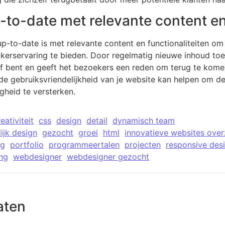
-to-date met relevante content en 
 up-to-date is met relevante content en functionaliteiten o
erservaring te bieden. Door regelmatig nieuwe inhoud toe t
tief bent en geeft het bezoekers een reden om terug te kom
 de gebruiksvriendelijkheid van je website kan helpen om d
gheid te versterken.
eativiteit
css
design
detail
dynamisch team
ijk design
gezocht
groei
html
innovatieve websites overz
ng
portfolio
programmeertalen
projecten
responsive des
ing
webdesigner
webdesigner gezocht
aten