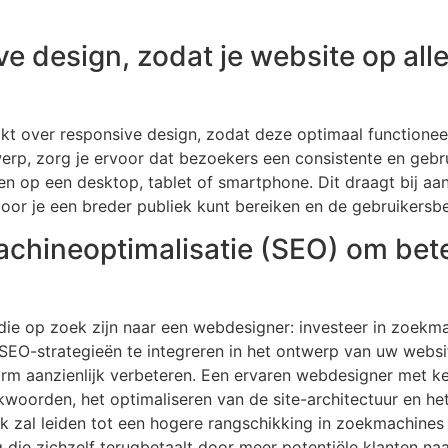
ve design, zodat je website op al
kt over responsive design, zodat deze optimaal functionee
erp, zorg je ervoor dat bezoekers een consistente en gebru
n op een desktop, tablet of smartphone. Dit draagt bij aa
rdoor je een breder publiek kunt bereiken en de gebruikersb
achineoptimalisatie (SEO) om bet
 die op zoek zijn naar een webdesigner: investeer in zoek
EO-strategieën te integreren in het ontwerp van uw websit
orm aanzienlijk verbeteren. Een ervaren webdesigner met ke
woorden, het optimaliseren van de site-architectuur en he
ijk zal leiden tot een hogere rangschikking in zoekmachine
 die zichzelf terugbetaalt door meer potentiële klanten naa