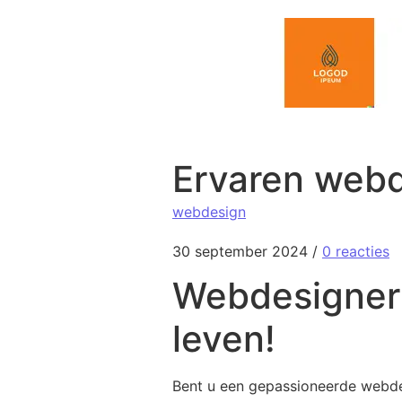
Spring naar de inhoud
Ervaren webd
webdesign
30 september 2024
/
0 reacties
Webdesigner g
leven!
Bent u een gepassioneerde webdes