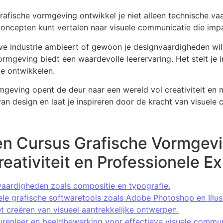
rafische vormgeving ontwikkel je niet alleen technische va
concepten kunt vertalen naar visuele communicatie die impa
ieve industrie ambieert of gewoon je designvaardigheden wil
ormgeving biedt een waardevolle leerervaring. Het stelt je 
 te ontwikkelen.
mgeving opent de deur naar een wereld vol creativiteit en 
an design en laat je inspireren door de kracht van visuele
en Cursus Grafische Vormgevi
eativiteit en Professionele Ex
vaardigheden zoals compositie en typografie.
le grafische softwaretools zoals Adobe Photoshop en Illust
et creëren van visueel aantrekkelijke ontwerpen.
urenleer en beeldbewerking voor effectieve visuele commun