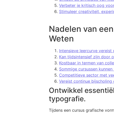
Verbeter je kritisch oog voo
Stimuleer creativiteit, exper
Nadelen van een
Weten
Intensieve leercurve vereist
Kan tijdsintensief zijn door
Kostbaar in termen van coll
Sommige cursussen kunnen te
Competitieve sector met vee
Vereist continue bijscholing
Ontwikkel essentië
typografie.
Tijdens een cursus grafische vor