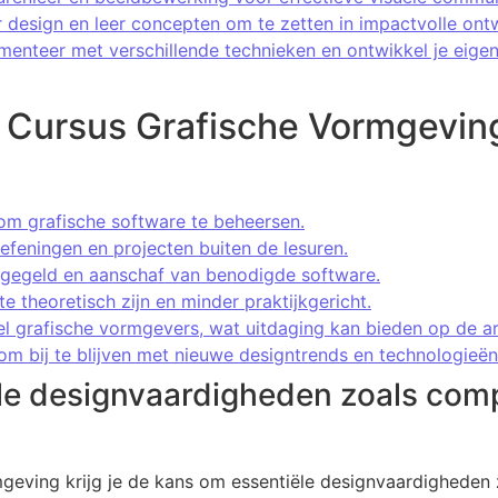
r design en leer concepten om te zetten in impactvolle ont
imenteer met verschillende technieken en ontwikkel je eigen 
 Cursus Grafische Vormgevin
 om grafische software te beheersen.
 oefeningen en projecten buiten de lesuren.
egegeld en aanschaf van benodigde software.
 theoretisch zijn en minder praktijkgericht.
l grafische vormgevers, wat uitdaging kan bieden op de a
 om bij te blijven met nieuwe designtrends en technologieën
le designvaardigheden zoals comp
mgeving krijg je de kans om essentiële designvaardigheden 