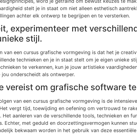
esignprincipes, word je getraind om bewust keuzes te make
rdigheid stelt je in staat om niet alleen esthetisch aantr
ingen achter elk ontwerp te begrijpen en te versterken.
eit, experimenteer met verschille
nieke stijl.
 van een cursus grafische vormgeving is dat het je creativit
ende technieken en je in staat stelt om je eigen unieke stij
echnieken te verkennen, kun je jouw artistieke vaardighede
e jou onderscheidt als ontwerper.
e vereist om grafische software t
olgen van een cursus grafische vormgeving is de intensieve
 Het vergt tijd, toewijding en oefening om vertrouwd te r
. Het aanleren van de verschillende tools, technieken en fu
s. Echter, met geduld en doorzettingsvermogen kunnen stu
ndelijk bekwaam worden in het gebruik van deze essentiële