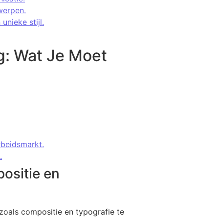
werpen.
unieke stijl.
g: Wat Je Moet
rbeidsmarkt.
.
ositie en
zoals compositie en typografie te