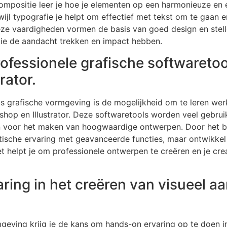
compositie leer je hoe je elementen op een harmonieuze en
ijl typografie je helpt om effectief met tekst om te gaan en
eze vaardigheden vormen de basis van goed design en stell
die de aandacht trekken en impact hebben.
ofessionele grafische softwareto
rator.
s grafische vormgeving is de mogelijkheid om te leren wer
op en Illustrator. Deze softwaretools worden veel gebruikt
n voor het maken van hoogwaardige ontwerpen. Door het be
raktische ervaring met geavanceerde functies, maar ontwikke
t helpt je om professionele ontwerpen te creëren en je creat
ring in het creëren van visueel aa
geving krijg je de kans om hands-on ervaring op te doen in