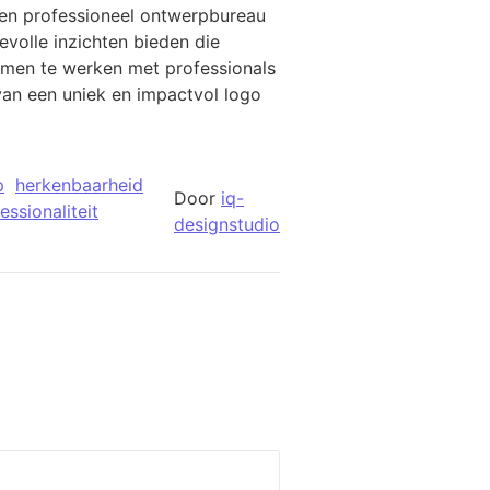
 een professioneel ontwerpbureau
volle inzichten bieden die
amen te werken met professionals
van een uniek en impactvol logo
p
herkenbaarheid
Door
iq-
essionaliteit
designstudio