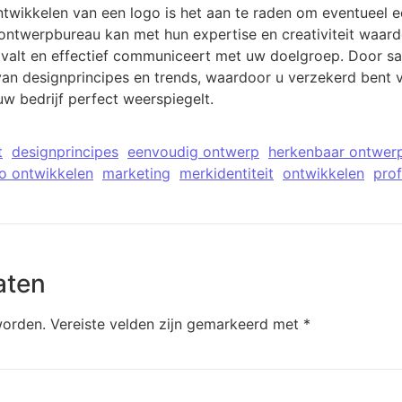
 ontwikkelen van een logo is het aan te raden om eventueel
ontwerpbureau kan met hun expertise en creativiteit waarde
pvalt en effectief communiceert met uw doelgroep. Door s
 van designprincipes en trends, waardoor u verzekerd bent 
uw bedrijf perfect weerspiegelt.
t
designprincipes
eenvoudig ontwerp
herkenbaar ontwer
o ontwikkelen
marketing
merkidentiteit
ontwikkelen
prof
aten
worden.
Vereiste velden zijn gemarkeerd met
*