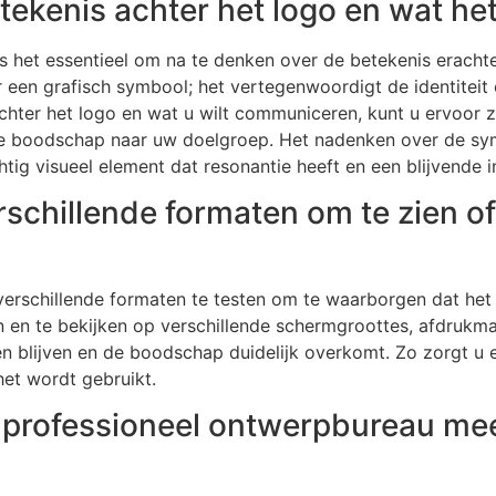
ekenis achter het logo en wat het
 is het essentieel om na te denken over de betekenis erac
aar een grafisch symbool; het vertegenwoordigt de identite
chter het logo en wat u wilt communiceren, kunt u ervoor 
ste boodschap naar uw doelgroep. Het nadenken over de sym
htig visueel element dat resonantie heeft en een blijvende i
rschillende formaten om te zien o
verschillende formaten te testen om te waarborgen dat het g
en en te bekijken op verschillende schermgroottes, afdrukma
en blijven en de boodschap duidelijk overkomt. Zo zorgt u 
het wordt gebruikt.
n professioneel ontwerpbureau m