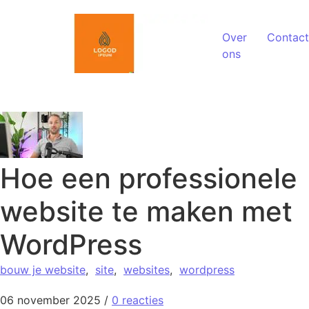
Spring naar de inhoud
Over
Contact
ons
Hoe een professionele
website te maken met
WordPress
bouw je website
,
site
,
websites
,
wordpress
06 november 2025
/
0 reacties