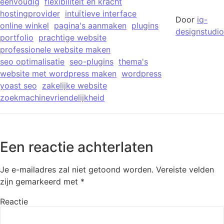
eenvoudig
flexibiliteit en kracht
hostingprovider
intuïtieve interface
Door
iq-
online winkel
pagina's aanmaken
plugins
designstudio
portfolio
prachtige website
professionele website maken
seo optimalisatie
seo-plugins
thema's
website met wordpress maken
wordpress
yoast seo
zakelijke website
zoekmachinevriendelijkheid
Een reactie achterlaten
Je e-mailadres zal niet getoond worden.
Vereiste velden
zijn gemarkeerd met
*
Reactie