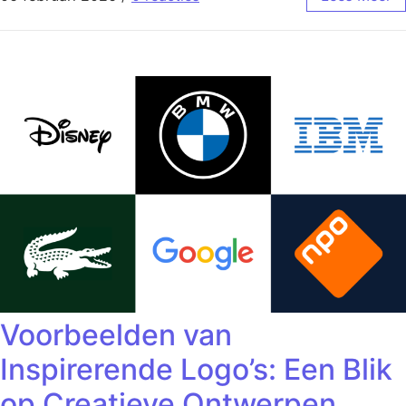
Voorbeelden van
Inspirerende Logo’s: Een Blik
op Creatieve Ontwerpen