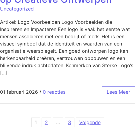
Uncategorized
Artikel: Logo Voorbeelden Logo Voorbeelden die
Inspireren en Impacteren Een logo is vaak het eerste wat
mensen associëren met een bedrijf of merk. Het is een
visueel symbool dat de identiteit en waarden van een
organisatie weerspiegelt. Een goed ontworpen logo kan
herkenbaarheid creëren, vertrouwen opbouwen en een
blijvende indruk achterlaten. Kenmerken van Sterke Logo’s
[…]
01 februari 2026
/
0 reacties
Lees Meer
Berichten paginering
1
2
…
8
Volgende