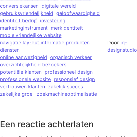
conversiekansen
digitale wereld
gebruiksvriendelijkheid
geloofwaardigheid
identiteit bedrijf
investering
marketinginstrument
merkidentiteit
mobielvriendelijke website
navigatie lay-out informatie producten
Door
iq-
diensten
designstudio
online aanwezigheid
organisch verkeer
overzichtelijkheid bezoekers
potentiële klanten
professioneel design
professionele website
responsief design
vertrouwen klanten
zakelijk succes
zakelijke groei
zoekmachineoptimalisatie
Een reactie achterlaten