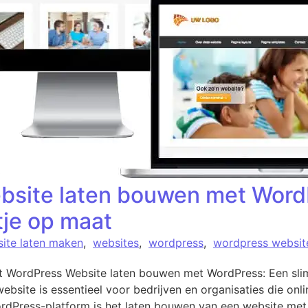
ebsite laten bouwen met Word
tje op maat
ite laten maken
,
websites
,
wordpress
,
wordpress websit
et WordPress Website laten bouwen met WordPress: Een sli
bsite is essentieel voor bedrijven en organisaties die onlin
ordPress-platform is het laten bouwen van een website me