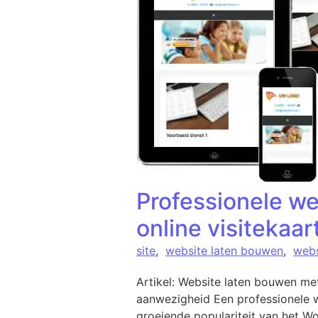
Professionele w
online visitekaar
site
,
website laten bouwen
,
webs
Artikel: Website laten bouwen m
aanwezigheid Een professionele we
groeiende populariteit van het W