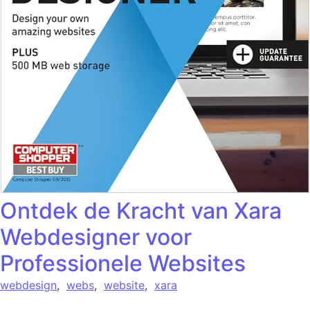
Ontdek de Kracht van Xara
Webdesigner voor
Professionele Websites
webdesign
,
webs
,
website
,
xara