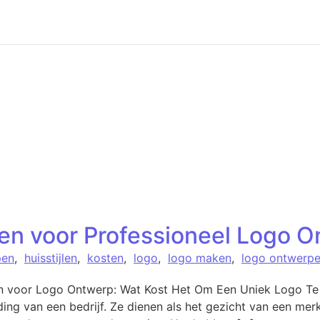
jzen voor Professioneel Logo 
pen
,
huisstijlen
,
kosten
,
logo
,
logo maken
,
logo ontwerp
en voor Logo Ontwerp: Wat Kost Het Om Een Uniek Logo Te 
ing van een bedrijf. Ze dienen als het gezicht van een merk 