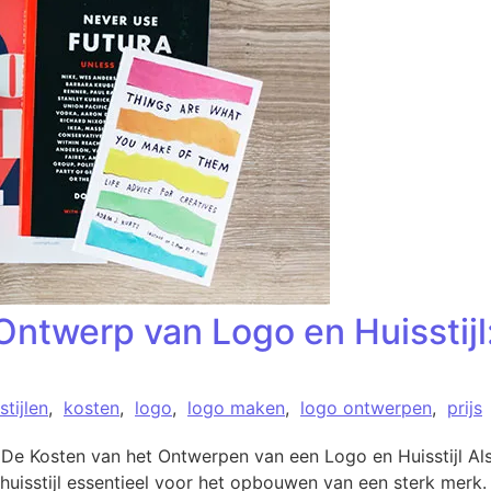
Ontwerp van Logo en Huisstijl:
stijlen
,
kosten
,
logo
,
logo maken
,
logo ontwerpen
,
prijs
 De Kosten van het Ontwerpen van een Logo en Huisstijl Als
huisstijl essentieel voor het opbouwen van een sterk merk