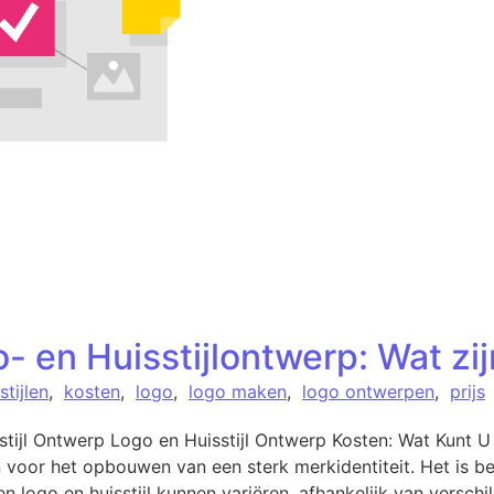
- en Huisstijlontwerp: Wat zij
stijlen
,
kosten
,
logo
,
logo maken
,
logo ontwerpen
,
prijs
stijl Ontwerp Logo en Huisstijl Ontwerp Kosten: Wat Kunt U
 voor het opbouwen van een sterk merkidentiteit. Het is be
 logo en huisstijl kunnen variëren, afhankelijk van verschi