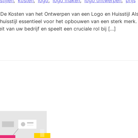
stijlen
,
kosten
,
logo
,
logo maken
,
logo ontwerpen
,
prijs
 De Kosten van het Ontwerpen van een Logo en Huisstijl Als
huisstijl essentieel voor het opbouwen van een sterk merk
eit van uw bedrijf en speelt een cruciale rol bij […]