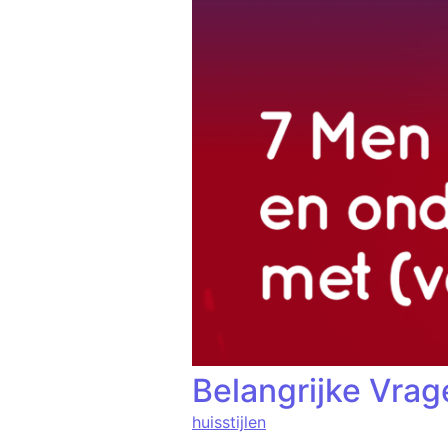
Belangrijke Vrag
huisstijlen