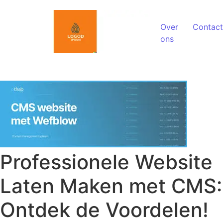
Spring naar de inhoud
Over
Contact
ons
Professionele Website
Laten Maken met CMS:
Ontdek de Voordelen!