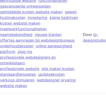
eenvoudige website
functionaliteiten
geavanceerde ontwerpeisen
gemiddelde kosten website maken
gewen
hostingkosten
investering
kleine bedrijven
kosten website maken
maatwerkfunctionaliteiten
naamsbekendheid
nieuwe klanten
Door
iq-
offertes aanvragen bij webdesignbureaus
designstudio
onderhoudskosten
online aanwezigheid
platform
plug-ins
professionele webdesigners en
ontwikkelaars
professionele website
site maken kosten
standaardtemplates
updateskosten
verkoop stimuleren
webdesigner ervaring
website maken