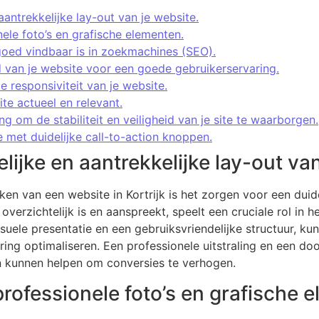
aantrekkelijke lay-out van je website.
ele foto’s en grafische elementen.
goed vindbaar is in zoekmachines (SEO).
d van je website voor een goede gebruikerservaring.
 responsiviteit van je website.
te actueel en relevant.
g om de stabiliteit en veiligheid van je site te waarborgen.
 met duidelijke call-to-action knoppen.
lijke en aantrekkelijke lay-out van
aken van een website in Kortrijk is het zorgen voor een duide
erzichtelijk is en aanspreekt, speelt een cruciale rol in h
isuele presentatie en een gebruiksvriendelijke structuur, ku
ng optimaliseren. Een professionele uitstraling en een do
n kunnen helpen om conversies te verhogen.
rofessionele foto’s en grafische 