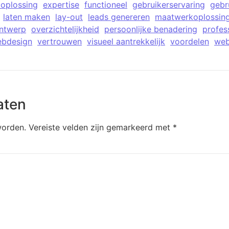
oplossing
expertise
functioneel
gebruikerservaring
gebr
laten maken
lay-out
leads genereren
maatwerkoplossin
ntwerp
overzichtelijkheid
persoonlijke benadering
profes
ebdesign
vertrouwen
visueel aantrekkelijk
voordelen
web
aten
worden.
Vereiste velden zijn gemarkeerd met
*