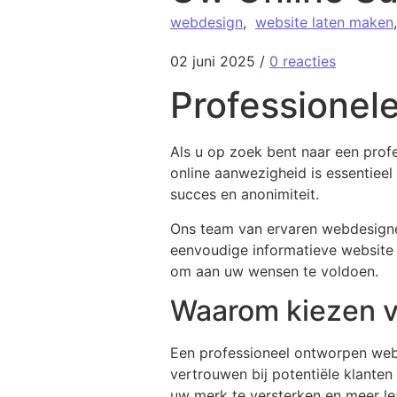
webdesign
,
website laten maken
02 juni 2025
/
0 reacties
Professionele
Als u op zoek bent naar een profes
online aanwezigheid is essentiee
succes en anonimiteit.
Ons team van ervaren webdesigners
eenvoudige informatieve website 
om aan uw wensen te voldoen.
Waarom kiezen v
Een professioneel ontworpen websi
vertrouwen bij potentiële klante
uw merk te versterken en meer le