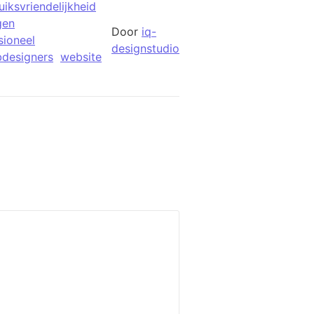
uiksvriendelijkheid
gen
Door
iq-
sioneel
designstudio
designers
website