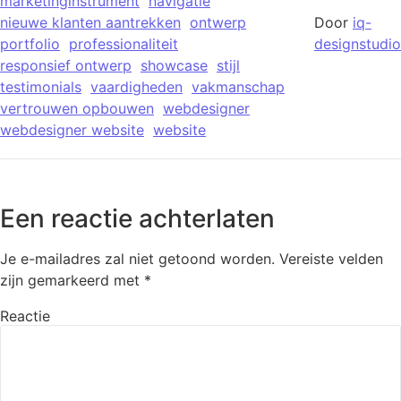
marketinginstrument
navigatie
nieuwe klanten aantrekken
ontwerp
Door
iq-
portfolio
professionaliteit
designstudio
responsief ontwerp
showcase
stijl
testimonials
vaardigheden
vakmanschap
vertrouwen opbouwen
webdesigner
webdesigner website
website
Een reactie achterlaten
Je e-mailadres zal niet getoond worden.
Vereiste velden
zijn gemarkeerd met
*
Reactie