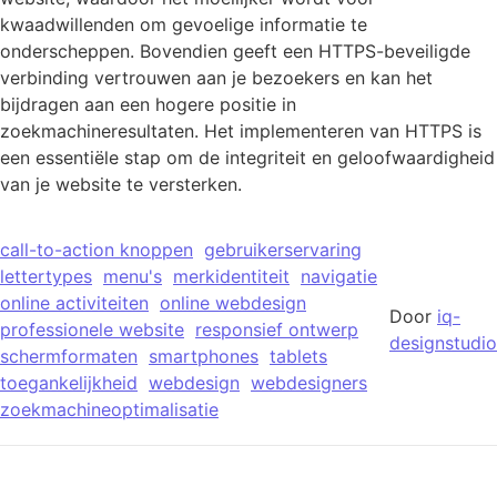
kwaadwillenden om gevoelige informatie te
onderscheppen. Bovendien geeft een HTTPS-beveiligde
verbinding vertrouwen aan je bezoekers en kan het
bijdragen aan een hogere positie in
zoekmachineresultaten. Het implementeren van HTTPS is
een essentiële stap om de integriteit en geloofwaardigheid
van je website te versterken.
call-to-action knoppen
gebruikerservaring
lettertypes
menu's
merkidentiteit
navigatie
online activiteiten
online webdesign
Door
iq-
professionele website
responsief ontwerp
designstudio
schermformaten
smartphones
tablets
toegankelijkheid
webdesign
webdesigners
zoekmachineoptimalisatie