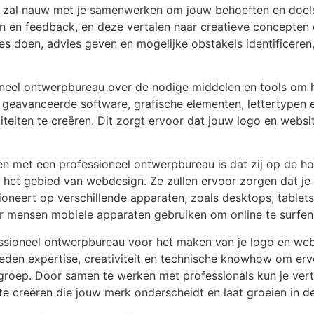
zal nauw met je samenwerken om jouw behoeften en doelste
en en feedback, en deze vertalen naar creatieve concepten 
s doen, advies geven en mogelijke obstakels identificeren,
oneel ontwerpbureau over de nodige middelen en tools om 
geavanceerde software, grafische elementen, lettertypen 
titeiten te creëren. Dit zorgt ervoor dat jouw logo en webs
n met een professioneel ontwerpbureau is dat zij op de ho
 het gebied van webdesign. Ze zullen ervoor zorgen dat je 
oneert op verschillende apparaten, zoals desktops, tablets
er mensen mobiele apparaten gebruiken om online te surfen
ssioneel ontwerpbureau voor het maken van je logo en webs
ieden expertise, creativiteit en technische knowhow om erv
elgroep. Door samen te werken met professionals kun je ve
e creëren die jouw merk onderscheidt en laat groeien in de