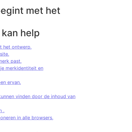
begint met het
 kan help
et het ontwerp.
ite.
merk past.
je merkidentiteit en
pen ervan.
kunnen vinden door de inhoud van
 .
oneren in alle browsers,