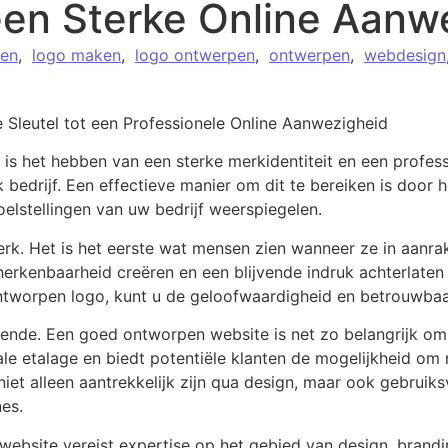
en Sterke Online Aanw
pen
,
logo maken
,
logo ontwerpen
,
ontwerpen
,
webdesign
Sleutel tot een Professionele Online Aanwezigheid
 is het hebben van een sterke merkidentiteit en een profes
k bedrijf. Een effectieve manier om dit te bereiken is door
elstellingen van uw bedrijf weerspiegelen.
erk. Het is het eerste wat mensen zien wanneer ze in aanra
rkenbaarheid creëren en een blijvende indruk achterlaten b
ontworpen logo, kunt u de geloofwaardigheid en betrouwba
oende. Een goed ontworpen website is net zo belangrijk om 
ale etalage en biedt potentiële klanten de mogelijkheid o
iet alleen aantrekkelijk zijn qua design, maar ook gebruiksv
es.
website vereist expertise op het gebied van design, bran