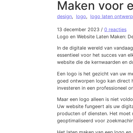
Maken voor e
design
,
logo
,
logo laten ontwer
13 december 2023
/
0 reacties
Logo en Website Laten Maken: De 
In de digitale wereld van vandaag
essentieel voor het succes van el
website die de kernwaarden en do
Een logo is het gezicht van uw m
goed ontworpen logo kan direct he
investeren in een professioneel 
Maar een logo alleen is niet vold
Uw website fungeert als uw digit
producten of diensten. Het moet n
geoptimaliseerd voor zoekmachin
Het laten maken van een logo en 