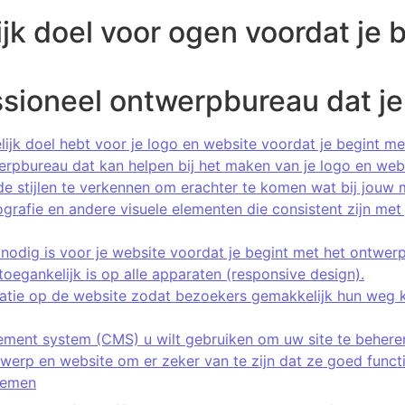
ijk doel voor ogen voordat je 
ssioneel ontwerpbureau dat je
lijk doel hebt voor je logo en website voordat je begint m
erpbureau dat kan helpen bij het maken van je logo en webs
de stijlen te verkennen om erachter te komen wat bij jouw 
grafie en andere visuele elementen die consistent zijn met 
e nodig is voor je website voordat je begint met het ontwer
oegankelijk is op alle apparaten (responsive design).
atie op de website zodat bezoekers gemakkelijk hun weg 
ment system (CMS) u wilt gebruiken om uw site te beheren
werp en website om er zeker van te zijn dat ze goed functi
temen