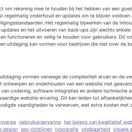
ect om rekening mee te houden bij het hebben van een goe
reist regelmatig onderhoud en updates om te blijven voldoe
iligingsstandaarden. Het regelmatig bijwerken van de inhou
re-updates en het uitvoeren van back-ups zijn slechts enkel
ten functioneren en veilig te houden voor gebruikers. Dit o
een uitdaging kan vormen voor bedrijven die niet over de 
itdaging vormen vanwege de complexiteit ervan en de vere
het ontwerpen en onderhouden van een website met geavanc
n van codering, software-integraties en andere technische
aardige website-ervaring. Dit kan leiden tot afhankelijkhei
nodigde vaardigheden te verwerven, wat extra kosten met 
nversie
gebruikerservaring
het belang van kwalitatief we
e design
seo-richtlijnen
typografie
vindbaarheid
visuele 