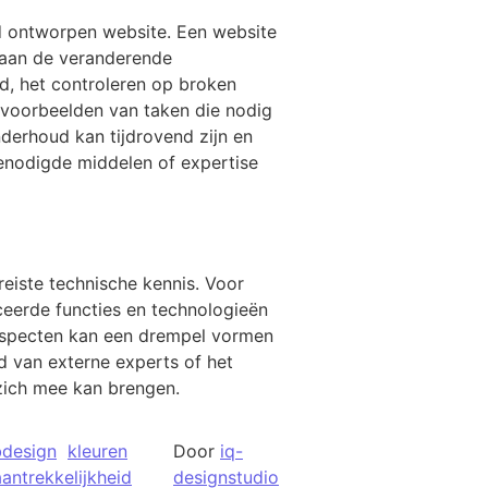
d ontworpen website. Een website
n aan de veranderende
d, het controleren op broken
e voorbeelden van taken die nodig
nderhoud kan tijdrovend zijn en
benodigde middelen of expertise
iste technische kennis. Voor
eerde functies en technologieën
 aspecten kan een drempel vormen
d van externe experts of het
zich mee kan brengen.
bdesign
kleuren
Door
iq-
aantrekkelijkheid
designstudio