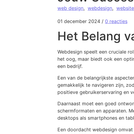
web design
,
webdesign
,
website
01 december 2024
/
0 reacties
Het Belang v
Webdesign speelt een cruciale rol
het oog, maar biedt ook een optim
een bedrijf.
Een van de belangrijkste aspecten
gemakkelijk te navigeren zijn, zo
positieve gebruikerservaring en 
Daarnaast moet een goed ontworpe
schermformaten en apparaten. Met
desktops als smartphones en tabl
Een doordacht webdesign omvat oo