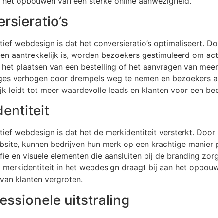
n het opbouwen van een sterke online aanwezigheid.
rsieratio’s
ief webdesign is dat het conversieratio’s optimaliseert. D
jk en aantrekkelijk is, worden bezoekers gestimuleerd om ac
, het plaatsen van een bestelling of het aanvragen van mee
ages verhogen door drempels weg te nemen en bezoekers 
ijk leidt tot meer waardevolle leads en klanten voor een bedr
entiteit
ief webdesign is dat het de merkidentiteit versterkt. Door
site, kunnen bedrijven hun merk op een krachtige manier 
ie en visuele elementen die aansluiten bij de branding zor
 merkidentiteit in het webdesign draagt bij aan het opbou
 van klanten vergroten.
essionele uitstraling