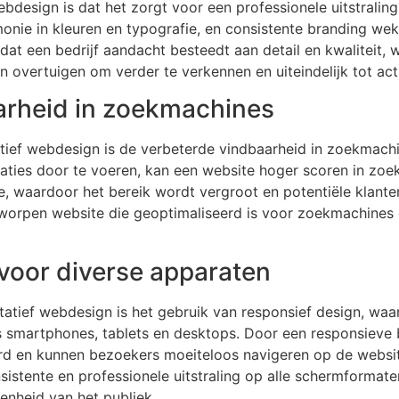
bdesign is dat het zorgt voor een professionele uitstrali
onie in kleuren en typografie, en consistente branding wek
n dat een bedrijf aandacht besteedt aan detail en kwaliteit
n overtuigen om verder te verkennen en uiteindelijk tot act
arheid in zoekmachines
tief webdesign is de verbeterde vindbaarheid in zoekmach
saties door te voeren, kan een website hoger scoren in zoek
e, waardoor het bereik wordt vergroot en potentiële klant
worpen website die geoptimaliseerd is voor zoekmachines 
voor diverse apparaten
itatief webdesign is het gebruik van responsief design, wa
s smartphones, tablets en desktops. Door een responsieve 
rd en kunnen bezoekers moeiteloos navigeren op de websit
sistente en professionele uitstraling op alle schermformate
enheid van het publiek.