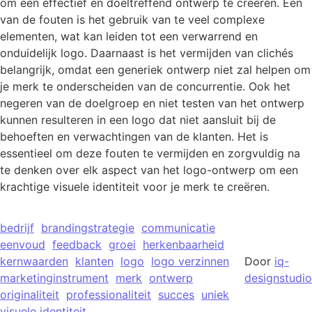
om een effectief en doeltreffend ontwerp te creëren. Een
van de fouten is het gebruik van te veel complexe
elementen, wat kan leiden tot een verwarrend en
onduidelijk logo. Daarnaast is het vermijden van clichés
belangrijk, omdat een generiek ontwerp niet zal helpen om
je merk te onderscheiden van de concurrentie. Ook het
negeren van de doelgroep en niet testen van het ontwerp
kunnen resulteren in een logo dat niet aansluit bij de
behoeften en verwachtingen van de klanten. Het is
essentieel om deze fouten te vermijden en zorgvuldig na
te denken over elk aspect van het logo-ontwerp om een
krachtige visuele identiteit voor je merk te creëren.
bedrijf
brandingstrategie
communicatie
eenvoud
feedback
groei
herkenbaarheid
kernwaarden
klanten
logo
logo verzinnen
Door
iq-
marketinginstrument
merk
ontwerp
designstudio
originaliteit
professionaliteit
succes
uniek
visuele identiteit