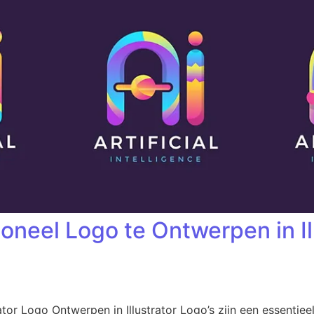
oneel Logo te Ontwerpen in Ill
ator Logo Ontwerpen in Illustrator Logo’s zijn een essentie