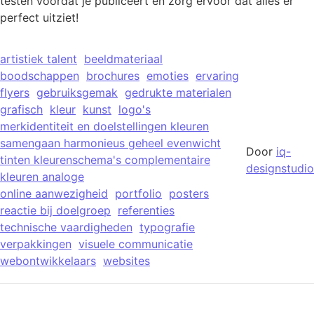
testen voordat je publiceert en zorg ervoor dat alles er
perfect uitziet!
artistiek talent
beeldmateriaal
boodschappen
brochures
emoties
ervaring
flyers
gebruiksgemak
gedrukte materialen
grafisch
kleur
kunst
logo's
merkidentiteit en doelstellingen kleuren
samengaan harmonieus geheel evenwicht
Door
iq-
tinten kleurenschema's complementaire
designstudio
kleuren analoge
online aanwezigheid
portfolio
posters
reactie bij doelgroep
referenties
technische vaardigheden
typografie
verpakkingen
visuele communicatie
webontwikkelaars
websites