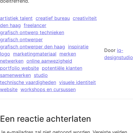
doeltreffend.
artistiek talent
creatief bureau
creativiteit
den haag
freelancer
grafisch ontwerp technieken
grafisch ontwerper
grafisch ontwerper den haag
inspiratie
Door
iq-
logo
marketingmateriaal
merken
designstudio
netwerken
online aanwezigheid
portfolio website
potentiële klanten
samenwerken
studio
technische vaardigheden
visuele identiteit
website
workshops en cursussen
Een reactie achterlaten
Je e-mailadres zal niet getoond worden.
Vereiste velden