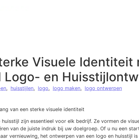
erke Visuele Identiteit
 Logo- en Huisstijlont
pen
,
huisstijlen
,
logo
,
logo maken
,
logo ontwerpen
ang van een sterke visuele identiteit
huisstijl zijn essentieel voor elk bedrijf. Ze vormen de vis
eëren van de juiste indruk bij uw doelgroep. Of u nu een sta
naar vernieuwing, het ontwerpen van een logo en huisstijl is