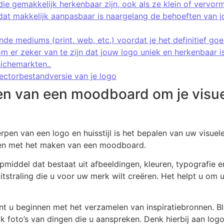
s die gemakkelijk herkenbaar zijn, ook als ze klein of ver
 dat makkelijk aanpasbaar is naargelang de behoeften van j
ende mediums (print, web, etc.) voordat je het definitief go
m er zeker van te zijn dat jouw logo uniek en herkenbaar i
nichemarkten..
vectorbestandversie van je logo
n van een moodboard om je visuel
rpen van een logo en huisstijl is het bepalen van uw visuele
nnen met het maken van een moodboard.
middel dat bestaat uit afbeeldingen, kleuren, typografie e
itstraling die u voor uw merk wilt creëren. Het helpt u om 
u beginnen met het verzamelen van inspiratiebronnen. Bla
k foto’s van dingen die u aanspreken. Denk hierbij aan logo’