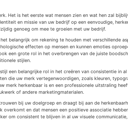
rk. Het is het eerste wat mensen zien en wat hen zal bijbl
ntiteit en missie van uw bedrijf op een eenvoudige, herken
eelzijdig genoeg om mee te groeien met uw bedrijf.
 het belangrijk om rekening te houden met verschillende asp
hologische effecten op mensen en kunnen emoties oproepe
 ook een grote rol in het overbrengen van de juiste boodscha
ionele stijlen.
tijl een belangrijke rol in het creëren van consistentie in 
enten die uw merk vertegenwoordigen, zoals kleuren, typog
w merk herkenbaar is en een professionele uitstraling heeft
ukwerk of andere marketingmaterialen.
ertrouwen bij uw doelgroep en draagt bij aan de herkenbaar
k overkomt en dat mensen een positieve associatie hebben
jker om consistent te blijven in al uw visuele communicatie,