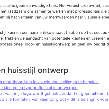
sstijl is geen eenvoudige taak. Het vereist creativiteit, st
 het raadzaam om samen te werken met professionals die ge
lpen bij het vertalen van uw merkwaarden naar visuele elem
ijl kunnen een aanzienlijke impact hebben op het succes v
, trekken de aandacht van potentiële klanten en creëren een
ofessioneel logo- en huisstijlontwerp en geef uw bedrijf de
en huisstijl ontwerp
 moodboard om je visuele doelstellingen te bepalen.
 kleuren en typografie in al je ontwerpen.
t waarin je logo wordt gebruikt, zodat het goed uitkomt bi
 op alle formaten, van klein tot groot – dit is belangrijk v