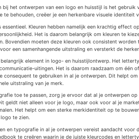
 bij het ontwerpen van een logo en huisstijl is het gebruik 
e te behouden, creëer je een herkenbare visuele identiteit 
is essentieel. Kleuren hebben namelijk een krachtig effect
rsoonlijkheid. Het is daarom belangrijk om kleuren te kieze
n. Bovendien moeten deze kleuren ook consistent worden t
gt voor een samenhangende uitstraling en versterkt de herke
belangrijk element in logo- en huisstijlontwerp. Het letterty
je communicatie-uitingen. Het is daarom raadzaam om één of
ze consequent te gebruiken in al je ontwerpen. Dit helpt 
ele uitstraling van je merk.
rafie toe te passen, zorg je ervoor dat al je ontwerpen op 
t geldt niet alleen voor je logo, maar ook voor al je marke
len. Het helpt om een sterke merkidentiteit op te bouwen
logo te zien.
n en typografie in al je ontwerpen vereist aandacht voor de
dbook te creëren waarin je de juiste kleurcodes en lettert