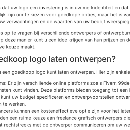
 dat uw logo een investering is in uw merkidentiteit en da
elijk zijn om te kiezen voor goedkope opties, maar het is v
uw verwachtingen en de waarden van uw bedrijf weerspiege
tes op te vragen bij verschillende ontwerpers of ontwerpbure
p deze manier kunt u een idee krijgen van hun prijzen en d
eve keuze maakt.
oedkoop logo laten ontwerpen?
 u een goedkoop logo kunt laten ontwerpen. Hier zijn enkele
s: Er zijn verschillende online platforms zoals Fiverr, 99
nsten kunt vinden. Deze platforms bieden toegang tot een
 U kunt uw budget specificeren en ontwerpvoorstellen ontv
n te werken.
ancers kunnen een kosteneffectieve optie zijn voor het lat
eden een ruime keuze aan freelance grafisch ontwerpers di
unt rechtstreeks met de ontwerper communiceren om uw we