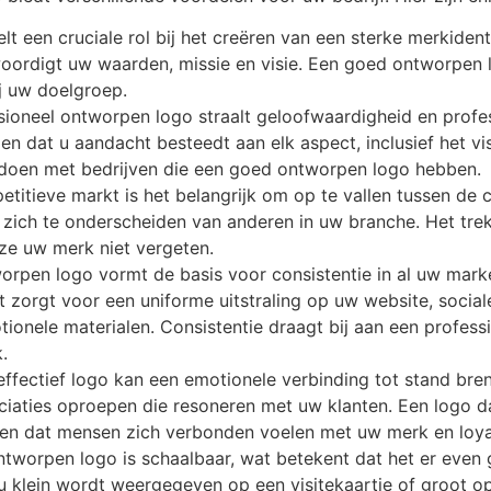
lt een cruciale rol bij het creëren van een sterke merkident
oordigt uw waarden, missie en visie. Een goed ontworpen 
 uw doelgroep.
sioneel ontworpen logo straalt geloofwaardigheid en professi
 en dat u aandacht besteedt aan elk aspect, inclusief het v
 doen met bedrijven die een goed ontworpen logo hebben.
titieve markt is het belangrijk om op te vallen tussen de 
 zich te onderscheiden van anderen in uw branche. Het tre
 ze uw merk niet vergeten.
orpen logo vormt de basis voor consistentie in al uw mark
zorgt voor een uniforme uitstraling op uw website, sociale
ionele materialen. Consistentie draagt bij aan een professio
.
effectief logo kan een emotionele verbinding tot stand br
iaties oproepen die resoneren met uw klanten. Een logo d
gen dat mensen zich verbonden voelen met uw merk en loya
tworpen logo is schaalbaar, wat betekent dat het er even g
u klein wordt weergegeven op een visitekaartje of groot op