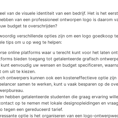
el van de visuele identiteit van een bedrijf. Het is het eer
t hebben van een professioneel ontworpen logo is daarom v
 uw budget te overschrijden?
woordig verschillende opties zijn om een logo goedkoop te
kele tips om u op weg te helpen:
verse online platforms waar u terecht kunt voor het laten 
atforms bieden toegang tot getalenteerde grafisch ontwerpe
U kunt eenvoudig uw wensen en budget specificeren, waarna
 om uit te kiezen.
isch ontwerpers kunnen ook een kosteneffectieve optie zij
freelancer samen te werken, kunt u vaak besparen op de o
twerpbureau.
en hebben getalenteerde studenten die graag ervaring will
ontact op te nemen met lokale designopleidingen en vraag
o tegen een gereduceerd tarief.
ressante optie is het organiseren van een logo-ontwerpwedst