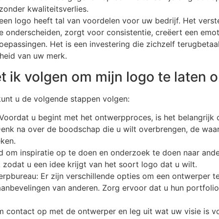
 zonder kwaliteitsverlies.
en logo heeft tal van voordelen voor uw bedrijf. Het verste
ch te onderscheiden, zorgt voor consistentie, creëert een e
toepassingen. Het is een investering die zichzelf terugbeta
heid van uw merk.
 ik volgen om mijn logo te laten
kunt u de volgende stappen volgen:
 Voordat u begint met het ontwerpproces, is het belangrijk 
 Denk na over de boodschap die u wilt overbrengen, de wa
eken.
 om inspiratie op te doen en onderzoek te doen naar ander
 zodat u een idee krijgt van het soort logo dat u wilt.
pbureau: Er zijn verschillende opties om een ontwerper te 
aanbevelingen van anderen. Zorg ervoor dat u hun portfolio
contact op met de ontwerper en leg uit wat uw visie is vo