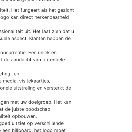
iteit. Het fungeert als het gezicht
logo kan direct herkenbaarheid
onaliteit uit. Het laat zien dat u
isuele aspect. Klanten hebben de
concurrentie. Een uniek en
kt de aandacht van potentiële
eting- en
 media, visitekaartjes,
nele uitstraling en versterkt de
engen met uw doelgroep. Het kan
at de juiste boodschap
liteit opbouwen.
oed uitziet op verschillende
 een billboard, het logo moet