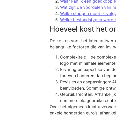
Waar kan ik een goedkoop l
Wat zijn de voordelen van h
Welke stappen moet ik volg
Welke bestandstypen worden
Hoeveel kost het o
De kosten voor het laten ontwerpe
belangrijke factoren die van invlo
Complexiteit: Hoe complexer
logo met minimale elementen
Ervaring en expertise van d
tarieven hanteren dan begi
Revisies en aanpassingen: Al
beïnvloeden. Sommige ontwer
Gebruiksrechten: Afhankelij
commerciële gebruiksrechte
Over het algemeen kunt u verwach
enkele honderden euro’s, afhanke