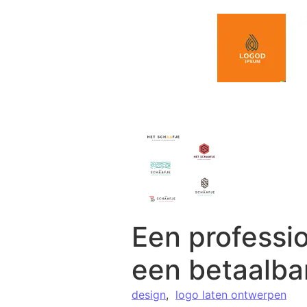
Spring naar de inhoud
Een professi
een betaalbar
design
,
logo laten ontwerpen