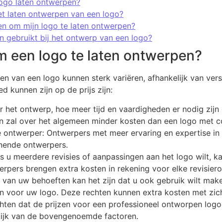
ogo laten ontwerpen?
et laten ontwerpen van een logo?
en om mijn logo te laten ontwerpen?
 gebruikt bij het ontwerp van een logo?
m een logo te laten ontwerpen?
n van een logo kunnen sterk variëren, afhankelijk van vers
ed kunnen zijn op de prijs zijn:
 het ontwerp, hoe meer tijd en vaardigheden er nodig zij
 zal over het algemeen minder kosten dan een logo met comp
e ontwerper: Ontwerpers met meer ervaring en expertise i
nnende ontwerpers.
s u meerdere revisies of aanpassingen aan het logo wilt, ka
pers brengen extra kosten in rekening voor elke revisier
k van uw behoeften kan het zijn dat u ook gebruik wilt mak
n voor uw logo. Deze rechten kunnen extra kosten met zi
ten dat de prijzen voor een professioneel ontworpen logo v
lijk van de bovengenoemde factoren.