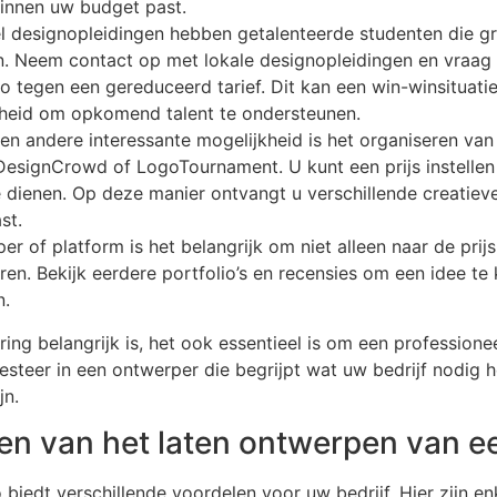
binnen uw budget past.
l designopleidingen hebben getalenteerde studenten die g
en. Neem contact op met lokale designopleidingen en vraag 
o tegen een gereduceerd tarief. Dit kan een win-winsituati
heid om opkomend talent te ondersteunen.
n andere interessante mogelijkheid is het organiseren van
DesignCrowd of LogoTournament. U kunt een prijs instelle
e dienen. Op deze manier ontvangt u verschillende creatiev
st.
er of platform is het belangrijk om niet alleen naar de prij
eren. Bekijk eerdere portfolio’s en recensies om een idee t
n.
ng belangrijk is, het ook essentieel is om een profession
steer in een ontwerper die begrijpt wat uw bedrijf nodig h
jn.
len van het laten ontwerpen van e
biedt verschillende voordelen voor uw bedrijf. Hier zijn en