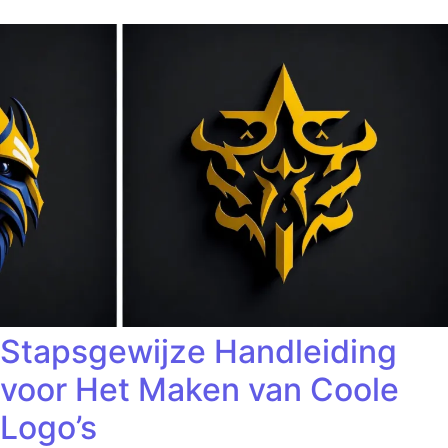
Stapsgewijze Handleiding
voor Het Maken van Coole
Logo’s