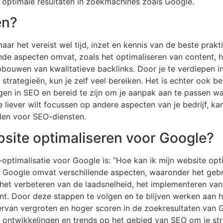
r optimale resultaten in zoekmachines zoals Google.
en?
aar het vereist wel tijd, inzet en kennis van de beste prakt
nde aspecten omvat, zoals het optimaliseren van content, 
pbouwen van kwalitatieve backlinks. Door je te verdiepen i
strategieën, kun je zelf veel bereiken. Het is echter ook b
gen in SEO en bereid te zijn om je aanpak aan te passen wann
je liever wilt focussen op andere aspecten van je bedrijf, k
elen voor SEO-diensten.
bsite optimaliseren voor Google?
optimalisatie voor Google is: “Hoe kan ik mijn website opt
r Google omvat verschillende aspecten, waaronder het geb
het verbeteren van de laadsnelheid, het implementeren van 
ent. Door deze stappen te volgen en te blijven werken aan 
ervan vergroten en hoger scoren in de zoekresultaten van 
e ontwikkelingen en trends op het gebied van SEO om je str