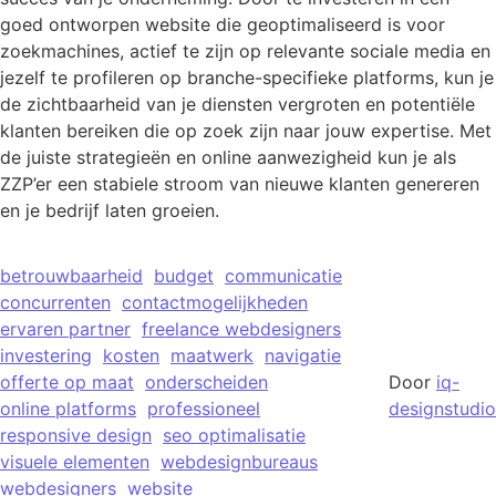
goed ontworpen website die geoptimaliseerd is voor
zoekmachines, actief te zijn op relevante sociale media en
jezelf te profileren op branche-specifieke platforms, kun je
de zichtbaarheid van je diensten vergroten en potentiële
klanten bereiken die op zoek zijn naar jouw expertise. Met
de juiste strategieën en online aanwezigheid kun je als
ZZP’er een stabiele stroom van nieuwe klanten genereren
en je bedrijf laten groeien.
betrouwbaarheid
budget
communicatie
concurrenten
contactmogelijkheden
ervaren partner
freelance webdesigners
investering
kosten
maatwerk
navigatie
offerte op maat
onderscheiden
Door
iq-
online platforms
professioneel
designstudio
responsive design
seo optimalisatie
visuele elementen
webdesignbureaus
webdesigners
website