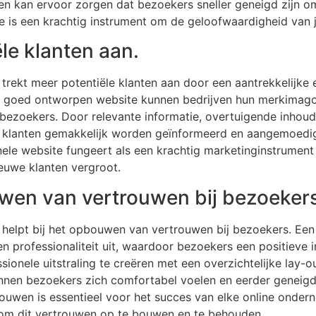
en kan ervoor zorgen dat bezoekers sneller geneigd zijn om
 is een krachtig instrument om de geloofwaardigheid van je
le klanten aan.
trekt meer potentiële klanten aan door een aantrekkelijke
n goed ontworpen website kunnen bedrijven hun merkimago
ezoekers. Door relevante informatie, overtuigende inhoud 
le klanten gemakkelijk worden geïnformeerd en aangemoed
ele website fungeert als een krachtig marketinginstrument
euwe klanten vergroot.
uwen van vertrouwen bij bezoeker
 helpt bij het opbouwen van vertrouwen bij bezoekers. E
n professionaliteit uit, waardoor bezoekers een positieve in
sionele uitstraling te creëren met een overzichtelijke lay-ou
unnen bezoekers zich comfortabel voelen en eerder geneigd z
uwen is essentieel voor het succes van elke online ondern
r om dit vertrouwen op te bouwen en te behouden.