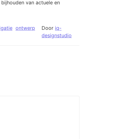
 bijhouden van actuele en
igatie
ontwerp
Door
iq-
designstudio