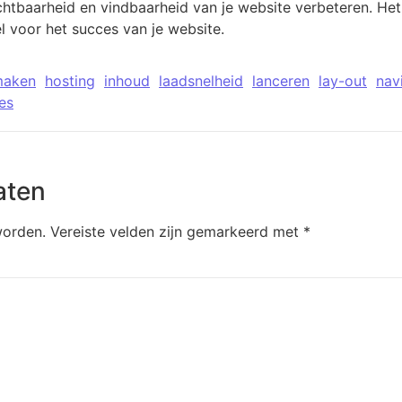
htbaarheid en vindbaarheid van je website verbeteren. Het
el voor het succes van je website.
maken
hosting
inhoud
laadsnelheid
lanceren
lay-out
nav
es
aten
worden.
Vereiste velden zijn gemarkeerd met
*