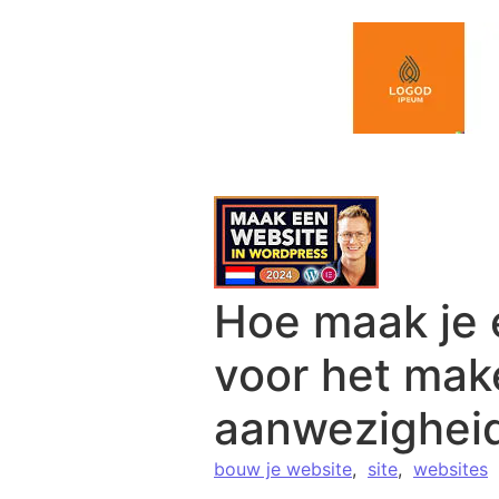
Spring naar de inhoud
Hoe maak je 
voor het mak
aanwezighei
bouw je website
,
site
,
websites