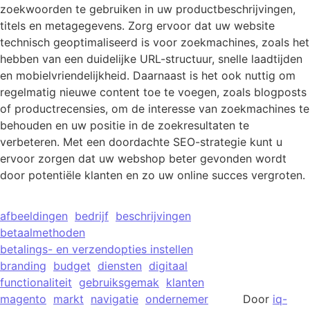
zoekwoorden te gebruiken in uw productbeschrijvingen,
titels en metagegevens. Zorg ervoor dat uw website
technisch geoptimaliseerd is voor zoekmachines, zoals het
hebben van een duidelijke URL-structuur, snelle laadtijden
en mobielvriendelijkheid. Daarnaast is het ook nuttig om
regelmatig nieuwe content toe te voegen, zoals blogposts
of productrecensies, om de interesse van zoekmachines te
behouden en uw positie in de zoekresultaten te
verbeteren. Met een doordachte SEO-strategie kunt u
ervoor zorgen dat uw webshop beter gevonden wordt
door potentiële klanten en zo uw online succes vergroten.
afbeeldingen
bedrijf
beschrijvingen
betaalmethoden
betalings- en verzendopties instellen
branding
budget
diensten
digitaal
functionaliteit
gebruiksgemak
klanten
magento
markt
navigatie
ondernemer
Door
iq-