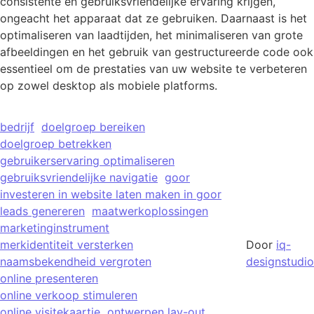
consistente en gebruiksvriendelijke ervaring krijgen,
ongeacht het apparaat dat ze gebruiken. Daarnaast is het
optimaliseren van laadtijden, het minimaliseren van grote
afbeeldingen en het gebruik van gestructureerde code ook
essentieel om de prestaties van uw website te verbeteren
op zowel desktop als mobiele platforms.
bedrijf
doelgroep bereiken
doelgroep betrekken
gebruikerservaring optimaliseren
gebruiksvriendelijke navigatie
goor
investeren in website laten maken in goor
leads genereren
maatwerkoplossingen
marketinginstrument
merkidentiteit versterken
Door
iq-
naamsbekendheid vergroten
designstudio
online presenteren
online verkoop stimuleren
online visitekaartje
ontwerpen lay-out