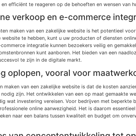
el en efficiënt te reageren op de behoeften en wensen van 
line verkoop en e-commerce integr
laten maken van een zakelijke website is het potentieel vo
e website te hebben, kunt u uw producten of diensten onlin
e-commerce integratie kunnen bezoekers veilig en gemakke
komstenbronnen kunt aanboren. Het bieden van een naadloz
ccesvol te zijn in de digitale markt.
g oplopen, vooral voor maatwerk
en maken van een zakelijke website is dat de kosten aanzie
nodig zijn. Het ontwikkelen van een op maat gemaakte web
rdig wat investering vereisen. Voor bedrijven met beperkte 
rofessionele online aanwezigheid. Het is daarom essentieel
eken naar een balans tussen kwaliteit en budget om onverw
es van conceptontwikkeling tot op