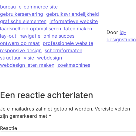
bureau
e-commerce site
gebruikerservaring
gebruiksvriendelijkheid
grafische elementen
informatieve website
laadsnelheid optimaliseren
laten maken
Door
iq-
lay-out
navigatie
online succes
designstudio
ontwerp op maat
professionele website
responsive design
schermformaten
structuur
visie
webdesign
webdesign laten maken
zoekmachines
Een reactie achterlaten
Je e-mailadres zal niet getoond worden.
Vereiste velden
zijn gemarkeerd met
*
Reactie