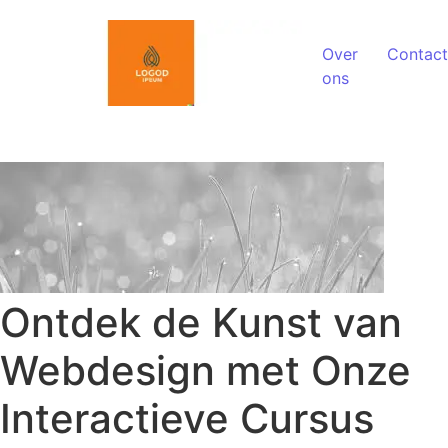
Spring naar de inhoud
Over
Contact
ons
Ontdek de Kunst van
Webdesign met Onze
Interactieve Cursus