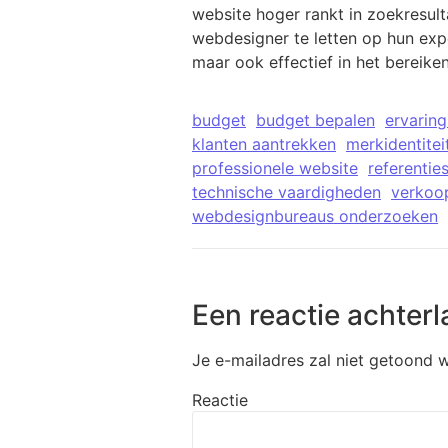
website hoger rankt in zoekresult
webdesigner te letten op hun exp
maar ook effectief in het bereik
budget
budget bepalen
ervaring
klanten aantrekken
merkidentitei
professionele website
referentie
technische vaardigheden
verkoop
webdesignbureaus onderzoeken
Een reactie achterl
Je e-mailadres zal niet getoond 
Reactie