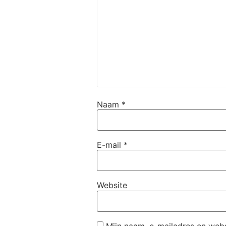
Naam
*
E-mail
*
Website
Mijn naam, e-mailadres en webs