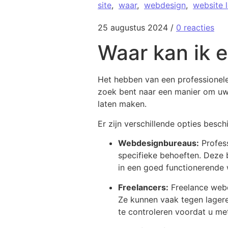
site
,
waar
,
webdesign
,
website 
25 augustus 2024
/
0 reacties
Waar kan ik 
Het hebben van een professionele 
zoek bent naar een manier om uw b
laten maken.
Er zijn verschillende opties besc
Webdesignbureaus:
Profes
specifieke behoeften. Deze 
in een goed functionerende 
Freelancers:
Freelance webd
Ze kunnen vaak tegen lagere
te controleren voordat u met