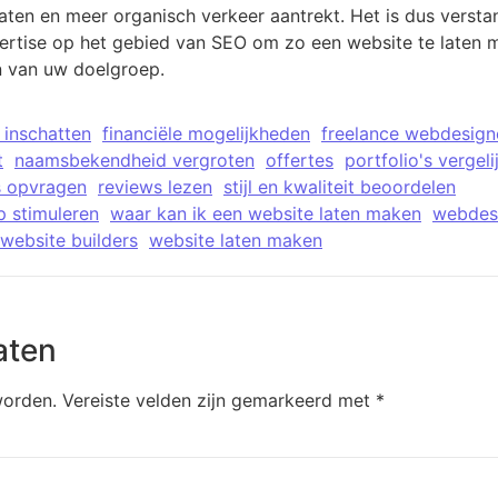
aten en meer organisch verkeer aantrekt. Het is dus versta
ertise op het gebied van SEO om zo een website te laten ma
en van uw doelgroep.
 inschatten
financiële mogelijkheden
freelance webdesign
t
naamsbekendheid vergroten
offertes
portfolio's vergeli
s opvragen
reviews lezen
stijl en kwaliteit beoordelen
 stimuleren
waar kan ik een website laten maken
webdes
website builders
website laten maken
aten
worden.
Vereiste velden zijn gemarkeerd met
*