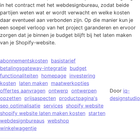
in het contract met het webdesignbureau, zodat beide
partijen weten wat er wordt verwacht en welke kosten
daar eventueel aan verbonden zijn. Op die manier kun je
een soepel verloop van het project garanderen en ervoor
zorgen dat je binnen je budget blijft bij het laten maken
van je Shopify-website.
abonnementskosten
basistarief
betalingsgateway-integratie
budget
functionaliteiten
homepage
investering
kosten
laten maken
maatwerkopties
offertes aanvragen
ontwerp
ontwerpen
Door
iq-
opzetten
prijsaspecten
productpagina's
designstudio
seo optimalisatie
services
shopify website
shopify website laten maken kosten
starten
webdesignbureaus
webshop
winkelwagentje