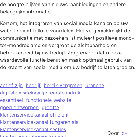
de hoogte blijven van nieuws, aanbiedingen en andere
belangrijke informatie.
Kortom, het integreren van social media kanalen op uw
website biedt talloze voordelen. Het vergemakkelijkt de
communicatie met bezoekers, stimuleert positieve mond-
tot-mondreclame en vergroot de zichtbaarheid en
betrokkenheid bij uw bedrijf. Zorg ervoor dat u deze
waardevolle functie benut en maak optimaal gebruik van
de kracht van social media om uw bedrijf te laten groeien.
actief zijn
bedrijf
bereik vergroten
branche
digitale visitekaartje
eerste indruk
essentieel
functionele website
goed ontworpen
grootte
klantenservicekanaal efficiënt
klantenservicekanaal fungeren als
klantenservicekanaal secties
Door
iq-
locatie
marketinginstrument