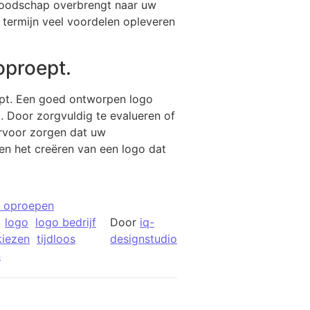
e boodschap overbrengt naar uw
 termijn veel voordelen opleveren
oproept.
ept. Een goed ontworpen logo
 Door zorgvuldig te evalueren of
ervoor zorgen dat uw
en het creëren van een logo dat
s oproepen
logo
logo bedrijf
Door
iq-
kiezen
tijdloos
designstudio
n