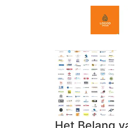
Spring naar de inhoud
Het Belang v