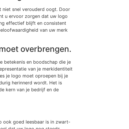
t niet snel verouderd oogt. Door
unt u ervoor zorgen dat uw logo
g effectief blijft en consistent
 geloofwaardigheid van uw merk
 moet overbrengen.
de betekenis en boodschap die je
epresentatie van je merkidentiteit
s je logo moet oproepen bij je
durig herinnerd wordt. Het is
de kern van je bedrijf en de
go ook goed leesbaar is in zwart-
tieel dat uw logo nog steeds