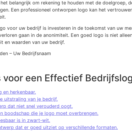
s het belangrijk om rekening te houden met de doelgroep, d
gen. Een professioneel ontworpen logo kan het vertrouwen
it.
ogo voor uw bedrijf is investeren in de toekomst van uw me
verloren gaan in de anonimiteit. Een goed logo is niet alle
it en waarden van uw bedrijf.
den – Uw Bedrijfsnaam
 voor een Effectief Bedrijfslo
 en herkenbaar.
 uitstraling van je bedrijf.
erp dat niet snel verouderd oogt.
en boodschap die je logo moet overbrengen.
esbaar is in zwart-wit.
twerp dat er goed uitziet op verschillende formaten.