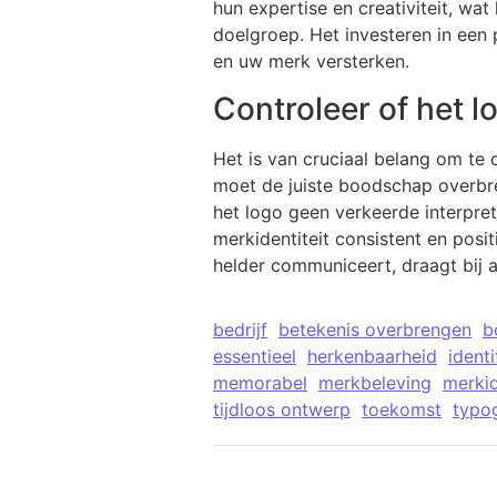
hun expertise en creativiteit, wa
doelgroep. Het investeren in een
en uw merk versterken.
Controleer of het 
Het is van cruciaal belang om te
moet de juiste boodschap overbr
het logo geen verkeerde interpre
merkidentiteit consistent en pos
helder communiceert, draagt bij a
bedrijf
betekenis overbrengen
b
essentieel
herkenbaarheid
identi
memorabel
merkbeleving
merkid
tijdloos ontwerp
toekomst
typog