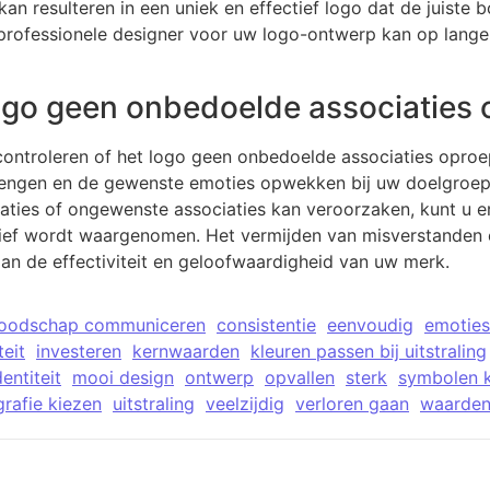
t kan resulteren in een uniek en effectief logo dat de juist
 professionele designer voor uw logo-ontwerp kan op lange
logo geen onbedoelde associaties 
 controleren of het logo geen onbedoelde associaties opro
engen en de gewenste emoties opwekken bij uw doelgroep.
taties of ongewenste associaties kan veroorzaken, kunt u 
itief wordt waargenomen. Het vermijden van misverstanden 
an de effectiviteit en geloofwaardigheid van uw merk.
oodschap communiceren
consistentie
eenvoudig
emotie
teit
investeren
kernwaarden
kleuren passen bij uitstraling
entiteit
mooi design
ontwerp
opvallen
sterk
symbolen 
rafie kiezen
uitstraling
veelzijdig
verloren gaan
waarde