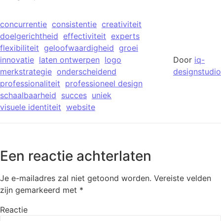
concurrentie
consistentie
creativiteit
doelgerichtheid
effectiviteit
experts
flexibiliteit
geloofwaardigheid
groei
innovatie
laten ontwerpen
logo
Door
iq-
merkstrategie
onderscheidend
designstudio
professionaliteit
professioneel design
schaalbaarheid
succes
uniek
visuele identiteit
website
Een reactie achterlaten
Je e-mailadres zal niet getoond worden.
Vereiste velden
zijn gemarkeerd met
*
Reactie