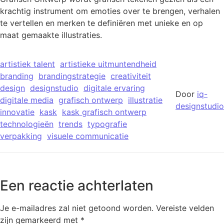
krachtig instrument om emoties over te brengen, verhalen
te vertellen en merken te definiëren met unieke en op
maat gemaakte illustraties.
artistiek talent
artistieke uitmuntendheid
branding
brandingstrategie
creativiteit
design
designstudio
digitale ervaring
Door
iq-
digitale media
grafisch ontwerp
illustratie
designstudio
innovatie
kask
kask grafisch ontwerp
technologieën
trends
typografie
verpakking
visuele communicatie
Een reactie achterlaten
Je e-mailadres zal niet getoond worden.
Vereiste velden
zijn gemarkeerd met
*