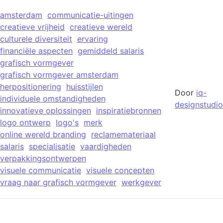
amsterdam
communicatie-uitingen
creatieve vrijheid
creatieve wereld
culturele diversiteit
ervaring
financiële aspecten
gemiddeld salaris
grafisch vormgever
grafisch vormgever amsterdam
herpositionering
huisstijlen
Door
iq-
individuele omstandigheden
designstudio
innovatieve oplossingen
inspiratiebronnen
logo ontwerp
logo's
merk
online wereld branding
reclamemateriaal
salaris
specialisatie
vaardigheden
verpakkingsontwerpen
visuele communicatie
visuele concepten
vraag naar grafisch vormgever
werkgever