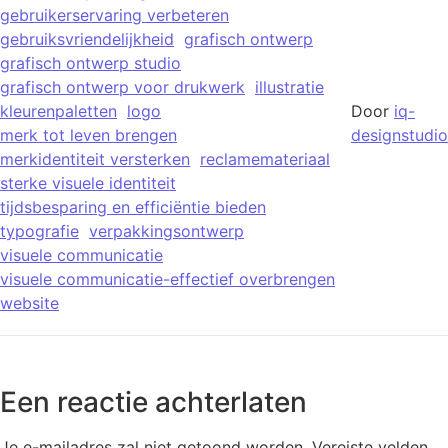
gebruikerservaring verbeteren
gebruiksvriendelijkheid
grafisch ontwerp
grafisch ontwerp studio
grafisch ontwerp voor drukwerk
illustratie
kleurenpaletten
logo
Door
iq-
merk tot leven brengen
designstudio
merkidentiteit versterken
reclamemateriaal
sterke visuele identiteit
tijdsbesparing en efficiëntie bieden
typografie
verpakkingsontwerp
visuele communicatie
visuele communicatie-effectief overbrengen
website
Een reactie achterlaten
Je e-mailadres zal niet getoond worden.
Vereiste velden