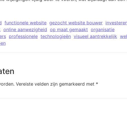
d
functionele website
gezocht website bouwer
investere
k
online aanwezigheid
op maat gemaakt
organisatie
ers
professionele
technologieën
visueel aantrekkelijk
we
pen
aten
worden.
Vereiste velden zijn gemarkeerd met
*