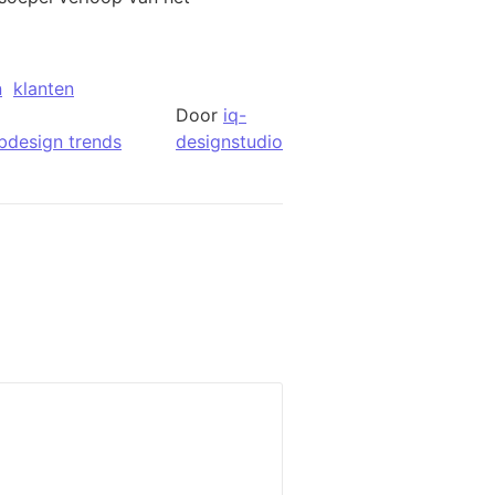
n
klanten
Door
iq-
bdesign trends
designstudio