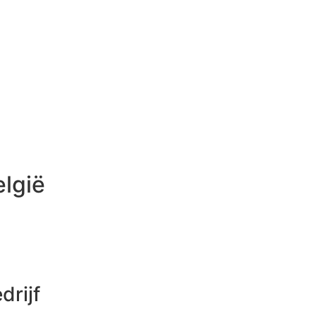
lgië
drijf