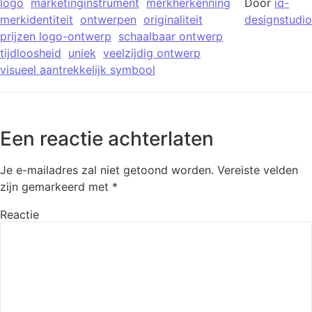
logo
marketinginstrument
merkherkenning
Door
iq-
merkidentiteit
ontwerpen
originaliteit
designstudio
prijzen logo-ontwerp
schaalbaar ontwerp
tijdloosheid
uniek
veelzijdig ontwerp
visueel aantrekkelijk symbool
Een reactie achterlaten
Je e-mailadres zal niet getoond worden.
Vereiste velden
zijn gemarkeerd met
*
Reactie