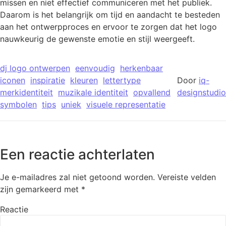
missen en niet effectief communiceren met het publiek.
Daarom is het belangrijk om tijd en aandacht te besteden
aan het ontwerpproces en ervoor te zorgen dat het logo
nauwkeurig de gewenste emotie en stijl weergeeft.
dj logo ontwerpen
eenvoudig
herkenbaar
iconen
inspiratie
kleuren
lettertype
Door
iq-
merkidentiteit
muzikale identiteit
opvallend
designstudio
symbolen
tips
uniek
visuele representatie
Een reactie achterlaten
Je e-mailadres zal niet getoond worden.
Vereiste velden
zijn gemarkeerd met
*
Reactie