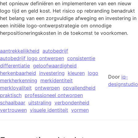
het opnieuw definiëren en implementeren van een nieuw
logo tijd en geld kost. Het risico op rebranding benadrukt
het belang van een zorgvuldige afweging en investering in
een initiële logo-ontwerpstrategie om onnodige
herpositioneringskosten in de toekomst te voorkomen.
aantrekkelijkheid
autobedrijf
autobedrijf logo ontwerpen
consistentie
differentiatie
geloofwaardigheid
herkenbaarheid
investering
kleuren
logo
Door
iq-
merkherkenning
merkidentiteit
designstudio
merkloyaliteit
ontwerpen
opvallendheid
praktisch
professioneel ontworpen
schaalbaar
uitstraling
verbondenheid
vertrouwen
visuele identiteit
vormen