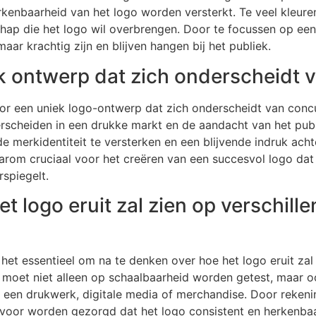
rkenbaarheid van het logo worden versterkt. Te veel kleur
hap die het logo wil overbrengen. Door te focussen op ee
ar krachtig zijn en blijven hangen bij het publiek.
k ontwerp dat zich onderscheidt 
or een uniek logo-ontwerp dat zich onderscheidt van concur
erscheiden in een drukke markt en de aandacht van het publ
 merkidentiteit te versterken en een blijvende indruk achter
daarom cruciaal voor het creëren van een succesvol logo d
spiegelt.
t logo eruit zal zien op verschill
 het essentieel om na te denken over hoe het logo eruit zal
oet niet alleen op schaalbaarheid worden getest, maar ook
 een drukwerk, digitale media of merchandise. Door reken
voor worden gezorgd dat het logo consistent en herkenbaar 