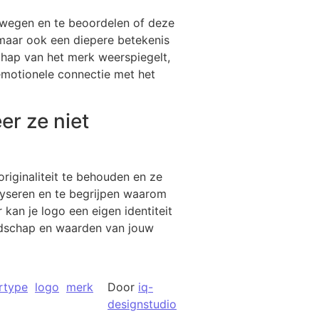
erwegen en te beoordelen of deze
, maar ook een diepere betekenis
hap van het merk weerspiegelt,
emotionele connectie met het
er ze niet
originaliteit te behouden en ze
alyseren en te begrijpen waarom
 kan je logo een eigen identiteit
oodschap en waarden van jouw
ertype
logo
merk
Door
iq-
designstudio