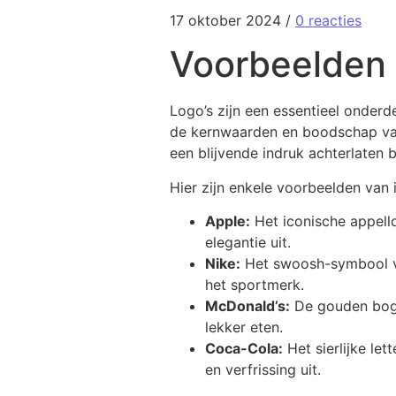
17 oktober 2024
/
0 reacties
Voorbeelden
Logo’s zijn een essentieel onderd
de kernwaarden en boodschap van
een blijvende indruk achterlaten bi
Hier zijn enkele voorbeelden van
Apple:
Het iconische appello
elegantie uit.
Nike:
Het swoosh-symbool van
het sportmerk.
McDonald’s:
De gouden boge
lekker eten.
Coca-Cola:
Het sierlijke le
en verfrissing uit.