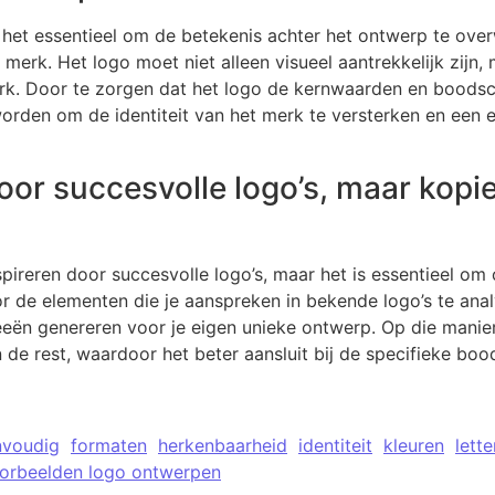
s het essentieel om de betekenis achter het ontwerp te ov
 merk. Het logo moet niet alleen visueel aantrekkelijk zijn
rk. Door te zorgen dat het logo de kernwaarden en boodsc
worden om de identiteit van het merk te versterken en een 
door succesvolle logo’s, maar kopie
nspireren door succesvolle logo’s, maar het is essentieel om 
or de elementen die je aanspreken in bekende logo’s te an
deeën genereren voor je eigen unieke ontwerp. Op die manier
n de rest, waardoor het beter aansluit bij de specifieke b
nvoudig
formaten
herkenbaarheid
identiteit
kleuren
lett
orbeelden logo ontwerpen