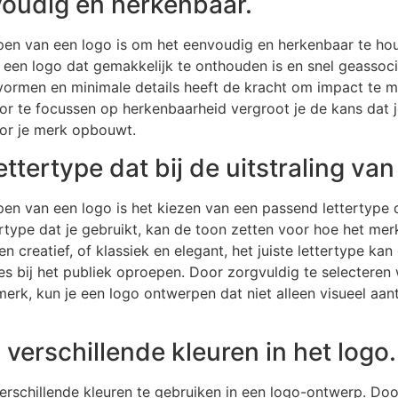
oudig en herkenbaar.
erpen van een logo is om het eenvoudig en herkenbaar te ho
e een logo dat gemakkelijk te onthouden is en snel geasso
ormen en minimale details heeft de kracht om impact te m
or te focussen op herkenbaarheid vergroot je de kans dat 
voor je merk opbouwt.
ttertype dat bij de uitstraling van
pen van een logo is het kiezen van een passend lettertype d
tertype dat je gebruikt, kan de toon zetten voor hoe het m
n creatief, of klassiek en elegant, het juiste lettertype k
 bij het publiek oproepen. Door zorgvuldig te selecteren w
erk, kun je een logo ontwerpen dat niet alleen visueel aantr
 verschillende kleuren in het logo.
 verschillende kleuren te gebruiken in een logo-ontwerp. Do