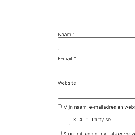
Naam
*
E-mail
*
Website
Mijn naam, e-mailadres en webs
×
4
=
thirty six
Stuur mij een e-mail als er verv