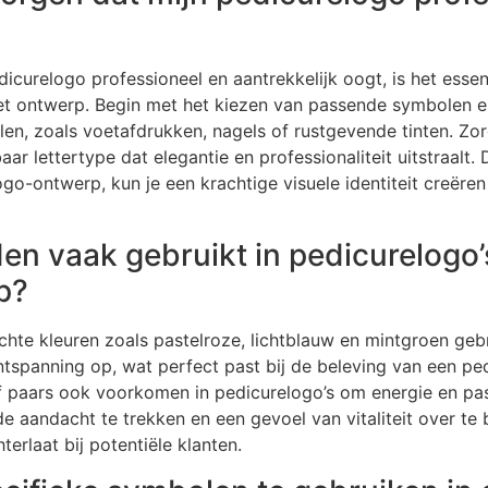
icurelogo professioneel en aantrekkelijk oogt, is het esse
et ontwerp. Begin met het kiezen van passende symbolen e
len, zoals voetafdrukken, nagels of rustgevende tinten. Zo
ar lettertype dat elegantie en professionaliteit uitstraalt.
e logo-ontwerp, kun je een krachtige visuele identiteit creë
en vaak gebruikt in pedicurelogo’
p?
chte kleuren zoals pastelroze, lichtblauw en mintgroen geb
ntspanning op, wat perfect past bij de beleving van een p
of paars ook voorkomen in pedicurelogo’s om energie en pas
e aandacht te trekken en een gevoel van vitaliteit over te
terlaat bij potentiële klanten.