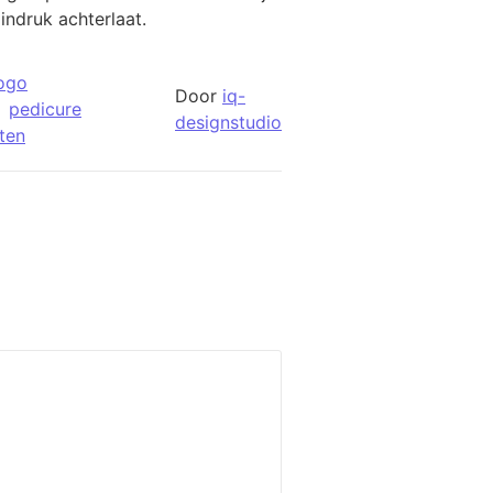
indruk achterlaat.
ogo
Door
iq-
pedicure
designstudio
ten