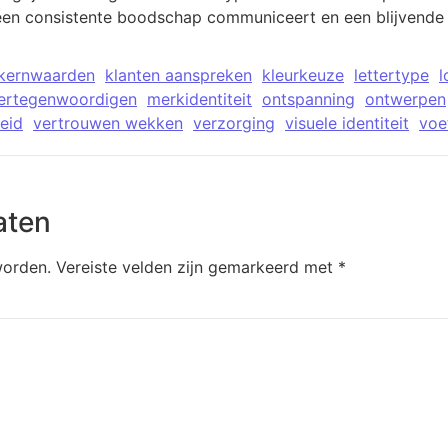
 een consistente boodschap communiceert en een blijvende 
kernwaarden
klanten aanspreken
kleurkeuze
lettertype
l
ertegenwoordigen
merkidentiteit
ontspanning
ontwerpen
eid
vertrouwen wekken
verzorging
visuele identiteit
voe
aten
worden.
Vereiste velden zijn gemarkeerd met
*