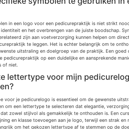
ecifieke symbolen te gebruiken in 
en in een logo voor een pedicurepraktijk is niet strikt noo
e identiteit en het overbrengen van de juiste boodschap. S
erelateerd zijn aan voetverzorging kunnen helpen om direc
urepraktijk te leggen. Het is echter belangrijk om te onth
wenste uitstraling en doelgroep van de praktijk. Een goed 
 pedicurepraktijk op een duidelijke en aansprekende manie
 of niet.
ste lettertype voor mijn pedicure
ken?
ype voor je pedicurelogo is essentieel om de gewenste uitstr
en om een lettertype te selecteren dat elegantie, verzorging 
dat zowel stijlvol als gemakkelijk te onthouden is. Een cursi
jning en klasse toevoegen aan je logo, terwijl een strak en
belangrijk om het gekozen lettertype af te stemmen op de d