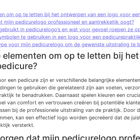
ten om op te letten bij het ontwerpen van een logo voor ee
t mijn pedicurelogo professioneel en aantrekkelijk oogt?
ebruikt in pedicurelogo’s en wat voor gevoel roepen ze o
symbolen te gebruiken in een logo voor een pedicurepraktij
rtype voor mijn pedicurelogo om de gewenste uitstraling te 
e elementen om op te letten bij h
pedicure?
r een pedicure zijn er verschillende belangrijke elementen 
dingen te gebruiken die gerelateerd zijn aan voeten, verz
raktijk te benadrukken. Daarnaast spelen kleuren een crucia
el van comfort en vertrouwen creëren bij potentiële klante
sen bij de professionele uitstraling van de praktijk. Door
mmen, kan een effectief logo worden gecreëerd dat de jui
tijk versterkt.
zorgen dat mijn pedicurelogo prof